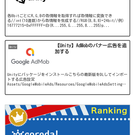
各8bitごとにR,G,Bの色情報を取得すれば色情報に変換でき
る//int(10進数)から色情報を生成する//RGB(8,8,8)=24bit//例）
16777215=0xFFFFFF=白(R...255,G...255,B...255)p...
【Unity】AdMobのバナー広告を追
Unity
加する
Unityにパッケージをインストールこちらの最新版をDLしてインポー
トする広告設定
Assets/GoogleMobileAds/Resources/GoogleMobileAdsSettings.
asset上記パスに設定ファイルがあるため、...